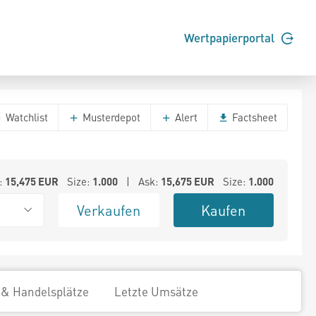
Wertpapierportal
Watchlist
Musterdepot
Alert
Factsheet
:
15,475
EUR
Size:
1.000
| Ask:
15,675
EUR
Size:
1.000
Verkaufen
Kaufen
 & Handelsplätze
Letzte Umsätze