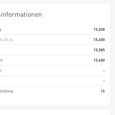
sinformationen
g
15,600
06.08.26
15,600
f
15,585
ch
15,600
)
-
-
stellung
16