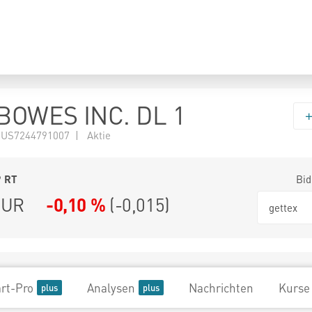
BOWES INC. DL 1
 US7244791007 | Aktie
9
RT
Bid
UR
-0,10 %
(
-0,015
)
gettex
rt-Pro
Analysen
Nachrichten
Kurse