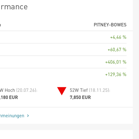
ormance
m
PITNEY-BOWES
+4,46 %
+60,67 %
+406,01 %
+129,36 %
W Hoch
(20.07.26):
52W Tief
(18.11.25):
,180 EUR
7,850 EUR
enmeinungen