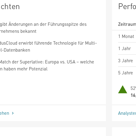
ichten
Perf
 gibt Änderungen an der Führungsspitze des
Zeitrau
rnehmens bekannt
1 Monat
dusCloud erwirbt führende Technologie für Multi-
1 Jahr
l-Datenbanken
3 Jahre
Match der Superlative: Europa vs. USA – welche
en haben mehr Potenzial
5 Jahre
52
16
sehen
Analyst