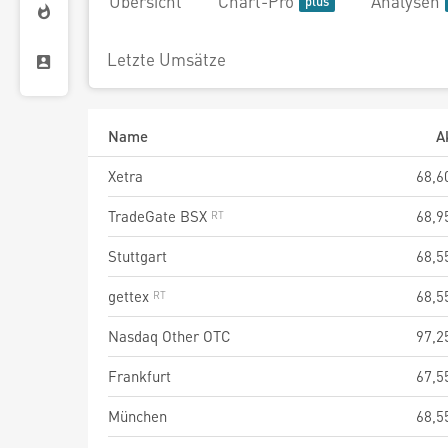
Übersicht
Chart-Pro
Analysen
Letzte Umsätze
Name
A
Xetra
68,6
TradeGate BSX
68,9
Stuttgart
68,5
gettex
68,5
Nasdaq Other OTC
97,2
Frankfurt
67,5
München
68,5