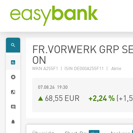
FR.VORWERK GRP SE
ON
WKN A255F1 | ISIN DE000A255F11 | Aktie
07.08.26 19:30
68,55
EUR
+2,24 %
(
+1,