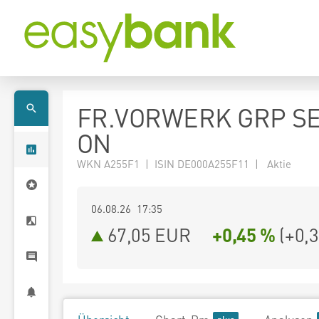
FR.VORWERK GRP SE
ON
WKN A255F1 | ISIN DE000A255F11 | Aktie
06.08.26 17:35
67,05
EUR
+0,45 %
(
+0,