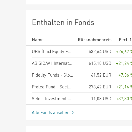
Enthalten in Fonds
Name
Rücknahmepreis
Perf. 
UBS (Lux) Equity Fund - Sustainable Health Transformation (USD), Anteilsklasse P-acc, USD
532,64 USD
+26,67 
AB SICAV I International Health Care Portfolio Class A
615,10 USD
+21,24 
Fidelity Funds - Global Healthcare Fund A-Euro
61,52 EUR
+7,36 
Protea Fund - Sectoral Healthcare Opportunities Fund PH EUR
273,42 EUR
+21,14 
Select Investment Series III SICAV T.Rowe Price Health Sciences Equity Fund Class A
11,08 USD
+37,30 
Alle Fonds ansehen