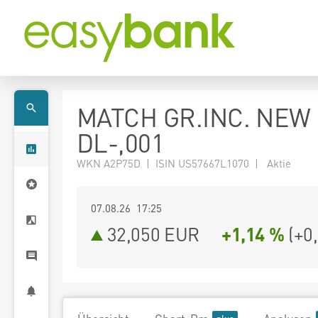
MATCH GR.INC. NEW
DL-,001
WKN A2P75D | ISIN US57667L1070 | Aktie
07.08.26 17:25
32,050
EUR
+1,14 %
(
+0