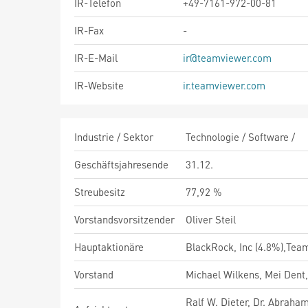
IR-Telefon
+49-7161-972-00-81
IR-Fax
-
IR-E-Mail
ir@teamviewer.com
IR-Website
ir.teamviewer.com
Industrie / Sektor
Technologie / Software /
Geschäftsjahresende
31.12.
Streubesitz
77,92 %
Vorstandsvorsitzender
Oliver Steil
Hauptaktionäre
BlackRock, Inc (4.8%),Tea
Vorstand
Michael Wilkens, Mei Dent
Ralf W. Dieter, Dr. Abraha