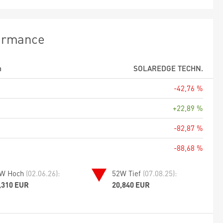
ormance
m
SOLAREDGE TECHN.
-42,76 %
+22,89 %
-82,87 %
-88,68 %
W Hoch
(02.06.26):
52W Tief
(07.08.25):
,310 EUR
20,840 EUR