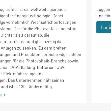
gies Inc. ist ein weltweit agierender
Loggen 
ligenter Energietechnologie. Dabei
und ein
dge vornehmlich Wechselrichterlösungen
Logi
steme. Der für die Photovoltaik-Industrie
richter zielt darauf ab, die
 maximieren und gleichzeitig die
 Anlagen zu senken. Zu dem breiten
ungen und Produkten der SolarEdge zählen
tungen für die Photovoltaik-Branche sowie
cher, EV-Aufladung, Batterien, USV,
ür Elektrofahrzeuge und
gen. Das Unternehmen hält seinen
 und ist in 130 Ländern tätig.
il