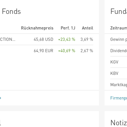
n Fonds
Fund
Rücknahmepreis
Perf. 1J
Anteil
Zeitrau
LUXEMBOURG SELECTION FUND - Active Solar Anteilsklasse C USD
45,68 USD
+23,43 %
3,69 %
Gewinn p
64,90 EUR
+40,69 %
2,67 %
Dividend
KGV
KBV
Marktkap
Firmenpr
l
Noti