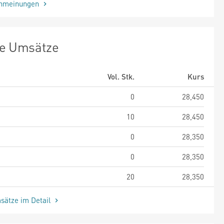
enmeinungen
te Umsätze
Vol. Stk.
Kurs
0
28,450
10
28,450
0
28,350
0
28,350
20
28,350
sätze im Detail