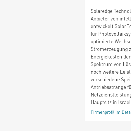
Solaredge Technolo
Anbieter von intel
entwickelt SolarE
für Photovoltaiksy
optimierte Wechsel
Stromerzeugung zu
Energiekosten der
Spektrum von Lös
noch weitere Leis
verschiedene Spei
Antriebsstränge f
Netzdienstleistun
Hauptsitz in Israel
Firmenprofil im Deta