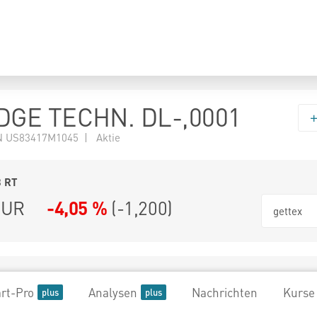
GE TECHN. DL-,0001
 US83417M1045 | Aktie
3
RT
UR
-4,05 %
(
-1,200
)
gettex
rt-Pro
Analysen
Nachrichten
Kurse