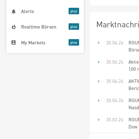
Alerts
Marktnachr
Realtime Börsen
My Markets
30.06.26
ROUN
Börs
30.06.26
Akti
100 
30.06.26
AKTI
Beri
30.06.26
ROUN
Nasd
20.03.26
ROUN
Dow 