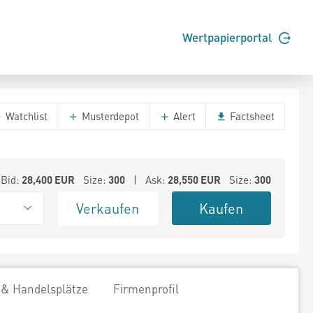
Wertpapierportal
Watchlist
Musterdepot
Alert
Factsheet
Bid:
28,400
EUR
Size:
300
| Ask:
28,550
EUR
Size:
300
Verkaufen
Kaufen
 & Handelsplätze
Firmenprofil