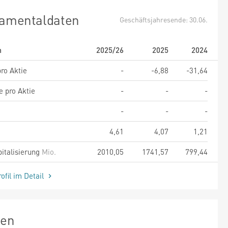
amentaldaten
Geschäftsjahresende: 30.06.
m
2025/26
2025
2024
ro Aktie
-
-6,88
-31,64
e pro Aktie
-
-
-
-
-
-
4,61
4,07
1,21
italisierung
Mio.
2010,05
1741,57
799,44
ofil im Detail
zen