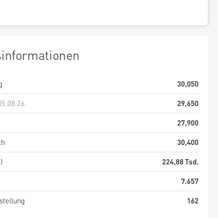
sinformationen
g
30,050
05.08.26
29,650
f
27,900
ch
30,400
)
224,88 Tsd.
7.657
stellung
162