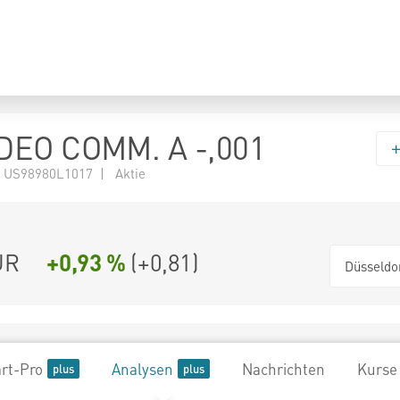
DEO COMM. A -,001
 US98980L1017 | Aktie
UR
+0,93 %
(
+0,81
)
Düsseldo
rt-Pro
Analysen
Nachrichten
Kurse