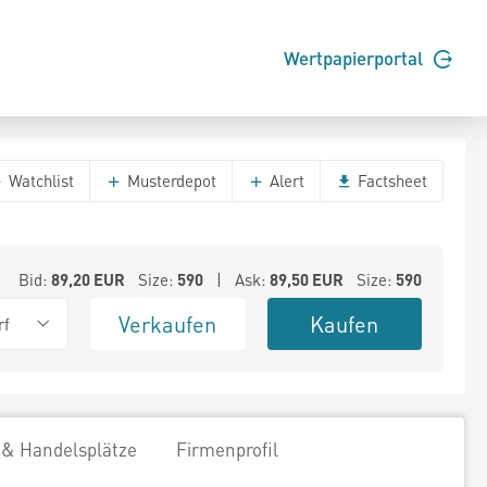
Wertpapierportal
Watchlist
Musterdepot
Alert
Factsheet
Bid:
89,20
EUR
Size:
590
| Ask:
89,50
EUR
Size:
590
Verkaufen
Kaufen
rf
 & Handelsplätze
Firmenprofil