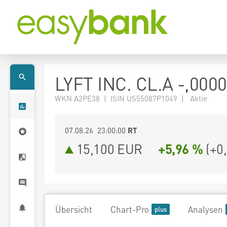
LYFT INC. CL.A -,000
WKN A2PE38 | ISIN US55087P1049 | Aktie
07.08.26 23:00:00
RT
15,100
EUR
+5,96 %
(
+0
Übersicht
Chart-Pro
Analysen