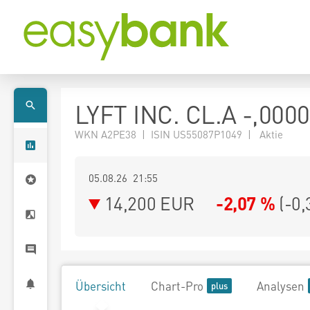
LYFT INC. CL.A -,000
WKN A2PE38 | ISIN US55087P1049 | Aktie
05.08.26 21:55
14,200
EUR
-2,07 %
(
-0,
Übersicht
Chart-Pro
Analysen