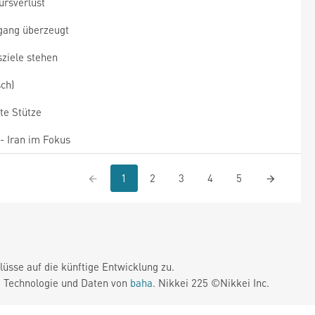
ursverlust
ngang überzeugt
sziele stehen
ch)
hte Stütze
- Iran im Fokus
1
2
3
4
5
üsse auf die künftige Entwicklung zu.
. Technologie und Daten von
baha
. Nikkei 225 ©Nikkei Inc.