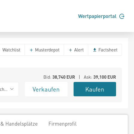
Wertpapierportal
Watchlist
Musterdepot
Alert
Factsheet
Bid:
38,740
EUR
| Ask:
39,100
EUR
Verkaufen
Kaufen
chwarz
 & Handelsplätze
Firmenprofil