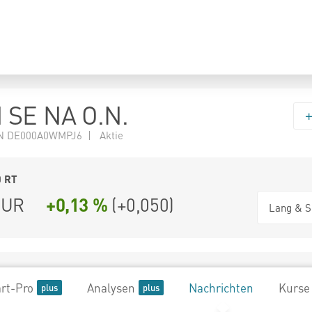
 SE NA O.N.
N DE000A0WMPJ6 | Aktie
0
RT
UR
+0,13 %
(
+0,050
)
Lang & S
rt-Pro
Analysen
Nachrichten
Kurse