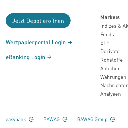
Markets
Jetzt Depot eröffnen
Indizes & A
Fonds
Wertpapierportal Login
ETF
Derivate
eBanking Login
Rohstoffe
Anleihen
Währungen 
Nachrichte
Analysen
easybank
BAWAG
BAWAG Group