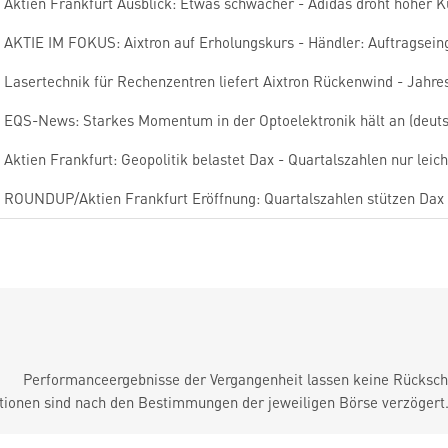
Aktien Frankfurt Ausblick: Etwas schwächer - Adidas droht hoher K
AKTIE IM FOKUS: Aixtron auf Erholungskurs - Händler: Auftragsei
Lasertechnik für Rechenzentren liefert Aixtron Rückenwind - Jahre
EQS-News: Starkes Momentum in der Optoelektronik hält an (deuts
Aktien Frankfurt: Geopolitik belastet Dax - Quartalszahlen nur leic
ROUNDUP/Aktien Frankfurt Eröffnung: Quartalszahlen stützen Dax 
Performanceergebnisse der Vergangenheit lassen keine Rückschl
tionen sind nach den Bestimmungen der jeweiligen Börse verzögert