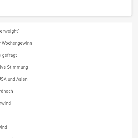
erweight'
er Wochengewinn
e gefragt
itive Stimmung
USA und Asien
rdhoch
nwind
wind