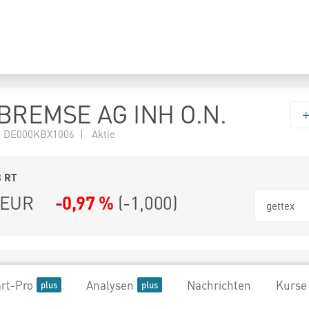
REMSE AG INH O.N.
 DE000KBX1006 | Aktie
8
RT
EUR
-0,97 %
(
-1,000
)
gettex
rt-Pro
Analysen
Nachrichten
Kurse