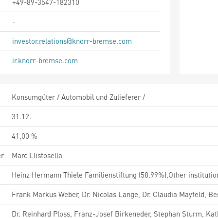
+49-89-3547-182310
-
investor.relations@knorr-bremse.com
ir.knorr-bremse.com
Konsumgüter / Automobil und Zulieferer /
31.12.
41,00 %
er
Marc Llistosella
Heinz Hermann Thiele Familienstiftung (58.99%),Other institutio
Frank Markus Weber, Dr. Nicolas Lange, Dr. Claudia Mayfeld, Be
Dr. Reinhard Ploss, Franz-Josef Birkeneder, Stephan Sturm, Ka