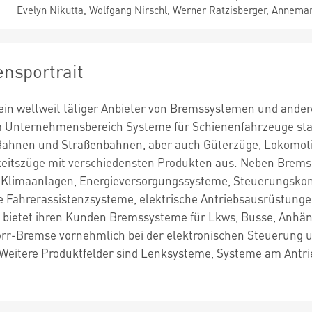
Evelyn Nikutta, Wolfgang Nirschl, Werner Ratzisberger, Annemar
nsportrait
ein weltweit tätiger Anbieter von Bremssystemen und ander
m Unternehmensbereich Systeme für Schienenfahrzeuge st
-Bahnen und Straßenbahnen, aber auch Güterzüge, Lokomot
itszüge mit verschiedensten Produkten aus. Neben Bremss
, Klimaanlagen, Energieversorgungssysteme, Steuerungsko
e Fahrerassistenzsysteme, elektrische Antriebsausrüstung
e bietet ihren Kunden Bremssysteme für Lkws, Busse, Anh
orr-Bremse vornehmlich bei der elektronischen Steuerung u
 Weitere Produktfelder sind Lenksysteme, Systeme am Antr