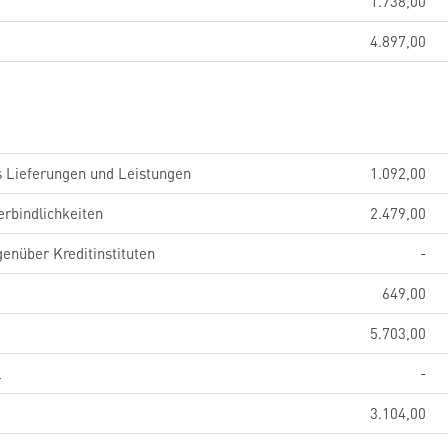
1.738,00
4.897,00
s Lieferungen und Leistungen
1.092,00
erbindlichkeiten
2.479,00
genüber Kreditinstituten
-
649,00
5.703,00
l
-
3.104,00