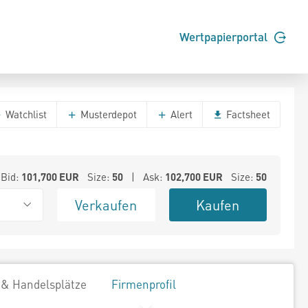
Wertpapierportal
Watchlist
Musterdepot
Alert
Factsheet
Bid:
101,700
EUR
Size:
50
| Ask:
102,700
EUR
Size:
50
Verkaufen
Kaufen
 & Handelsplätze
Firmenprofil