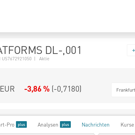
ATFORMS DL-,001
 US7672921050 | Aktie
EUR
-3,86 %
(
-0,7180
)
Frankfur
rt-Pro
Analysen
Nachrichten
Kurse