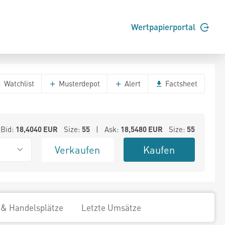
Wertpapierportal
Watchlist
Musterdepot
Alert
Factsheet
Bid:
18,4040
EUR
Size:
55
| Ask:
18,5480
EUR
Size:
55
Verkaufen
Kaufen
t
 & Handelsplätze
Letzte Umsätze