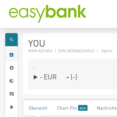
YOU
WKN A3CNK4 | ISIN DE000A3CNK42 | Option
-
-
EUR
-
(
-
)
Übersicht
Chart-Pro
Nachricht