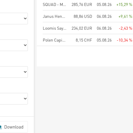
SQUAD - MAKRO - N
285,76 EUR
05.08.26
+15,29 %
Janus Henderson US Forty Fund A2 USD
88,86 USD
06.08.26
+9,61 %
Loomis Sayles Global Growth Equity Fund R/A (EUR)
234,02 EUR
06.08.26
-2,43 %
Polen Capital Focus U.S. Growth Fund Retail CHF
8,15 CHF
05.08.26
-10,34 %
Download