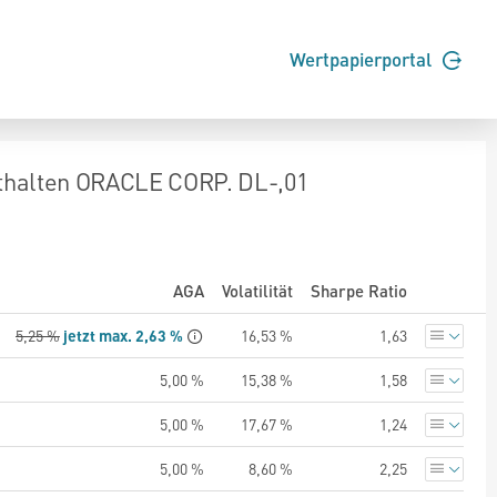
Wertpapierportal
thalten ORACLE CORP. DL-,01
)
AGA
Volatilität
Sharpe Ratio
5,25 %
jetzt max. 2,63 %
16,53 %
1,63
5,00 %
15,38 %
1,58
5,00 %
17,67 %
1,24
5,00 %
8,60 %
2,25