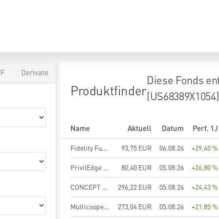
TF
Derivate
Diese Fonds en
Produktfinder
(US68389X1054
Name
Aktuell
Datum
Perf. 1J
Fidelity Funds - Global Technology Fund A-Euro
93,75 EUR
06.08.26
+29,40 %
PrivilEdge - Fidelity Technology, Syst. Hdg, (EUR), MA
80,40 EUR
05.08.26
+26,80 %
CONCEPT Aurelia Global
296,22 EUR
05.08.26
+24,43 %
Multicooperation SICAV - Julius Baer Equity Special Value A EUR
273,04 EUR
05.08.26
+21,85 %