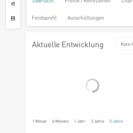
Übersicht
Profile / Kennzahlen
Char
Fondsprofil
Ausschüttungen
Aktuelle Entwicklung
Kurs-
1 Monat
6 Monate
1 Jahr
3 Jahre
5 Jahre
seit Beginn