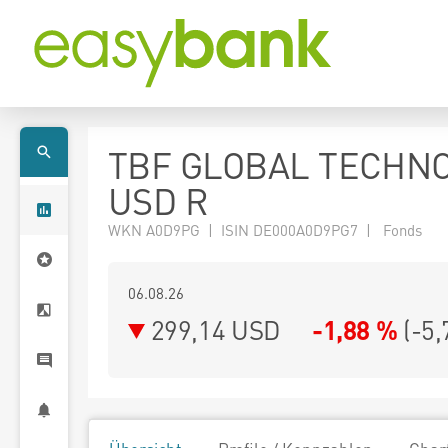
TBF GLOBAL TECHN
USD R
WKN A0D9PG | ISIN DE000A0D9PG7 | Fonds
06.08.26
299,14 USD
-1,88 %
(
-5,