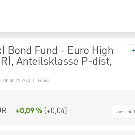
) Bond Fund - Euro High
R), Anteilsklasse P-dist,
 LU0085995990 | Fonds
UR
+0,09 %
(
+0,04
)
ausschüt