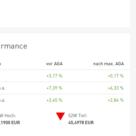
ormance
m
vor AGA
nach max. AGA
+3,17 %
+0,17 %
.a.
+7,39 %
+6,33 %
.a.
+3,45 %
+2,84 %
W Hoch:
52W Tief:
,1900 EUR
45,4978 EUR