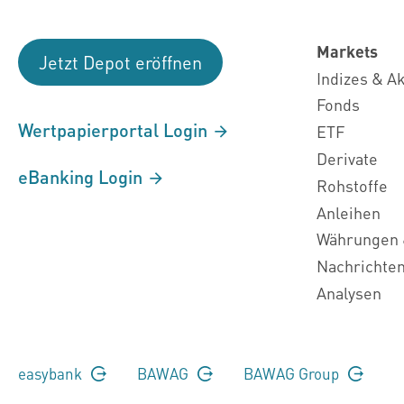
Markets
Jetzt Depot eröffnen
Indizes & A
Fonds
Wertpapierportal Login
ETF
Derivate
eBanking Login
Rohstoffe
Anleihen
Währungen 
Nachrichte
Analysen
easybank
BAWAG
BAWAG Group