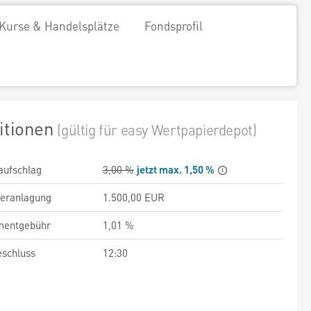
Kurse & Handelsplätze
Fondsprofil
itionen
(gültig für easy Wertpapierdepot)
aufschlag
3,00 %
jetzt max. 1,50 %
veranlagung
1.500,00 EUR
entgebühr
1,01 %
schluss
12:30