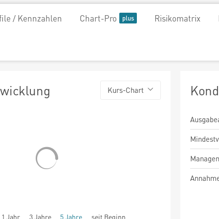
file / Kennzahlen
Chart-Pro
Risikomatrix
twicklung
Kond
Kurs-Chart
Ausgabe
Mindest
Managem
Annahme
1 Jahr
3 Jahre
5 Jahre
seit Beginn