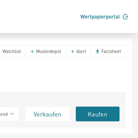
Wertpapierportal
Watchlist
Musterdepot
Alert
Factsheet
Verkaufen
Kaufen
tend