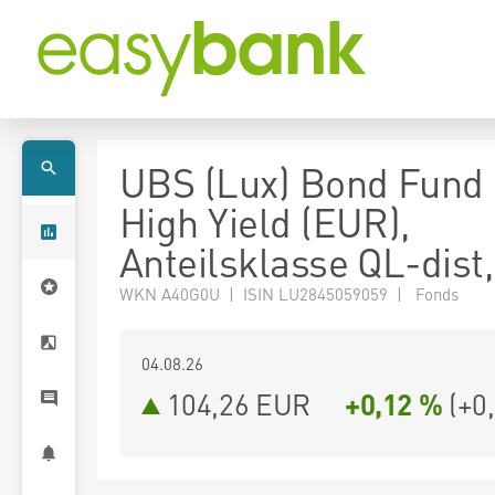
UBS (Lux) Bond Fund 
High Yield (EUR),
Anteilsklasse QL-dist
WKN A40G0U | ISIN LU2845059059 | Fonds
04.08.26
104,26 EUR
+0,12 %
(
+0