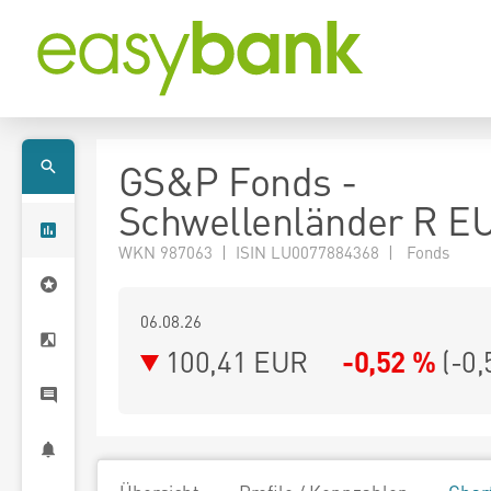
GS&P Fonds -
Schwellenländer R E
WKN 987063 | ISIN LU0077884368 | Fonds
06.08.26
100,41 EUR
-0,52 %
(
-0,