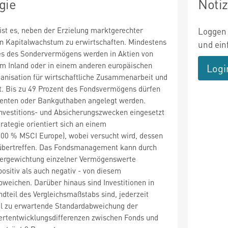
gie
Noti
 ist es, neben der Erzielung marktgerechter
Loggen 
ein Kapitalwachstum zu erwirtschaften. Mindestens
und ein
es des Sondervermögens werden in Aktien von
 im Inland oder in einem anderen europäischen
Logi
ganisation für wirtschaftliche Zusammenarbeit und
t. Bis zu 49 Prozent des Fondsvermögens dürfen
enten oder Bankguthaben angelegt werden.
nvestitions- und Absicherungszwecken eingesetzt
rategie orientiert sich an einem
100 % MSCI Europe), wobei versucht wird, dessen
übertreffen. Das Fondsmanagement kann durch
tergewichtung einzelner Vermögenswerte
positiv als auch negativ - von diesem
weichen. Darüber hinaus sind Investitionen in
andteil des Vergleichsmaßstabs sind, jederzeit
l zu erwartende Standardabweichung der
Wertentwicklungsdifferenzen zwischen Fonds und