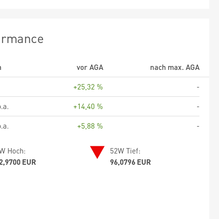
ormance
m
vor AGA
nach max. AGA
+25,32 %
-
.a.
+14,40 %
-
.a.
+5,88 %
-
W Hoch:
52W Tief:
2,9700 EUR
96,0796 EUR