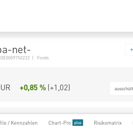
a-net-
 DE0009750232 | Fonds
EUR
+0,85 %
(
+1,02
)
ausschüt
file / Kennzahlen
Chart-Pro
Risikomatrix