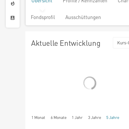
Übersicht
Profile / Kennzahlen
Char
Fondsprofil
Ausschüttungen
Aktuelle Entwicklung
Kurs-
1 Monat
6 Monate
1 Jahr
3 Jahre
5 Jahre
seit Beginn