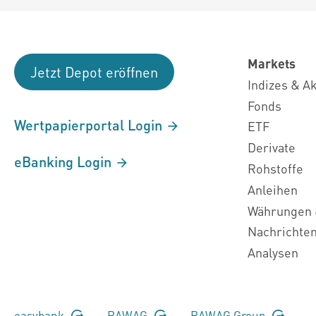
Markets
Jetzt Depot eröffnen
Indizes & A
Fonds
Wertpapierportal Login
ETF
Derivate
eBanking Login
Rohstoffe
Anleihen
Währungen 
Nachrichte
Analysen
easybank
BAWAG
BAWAG Group