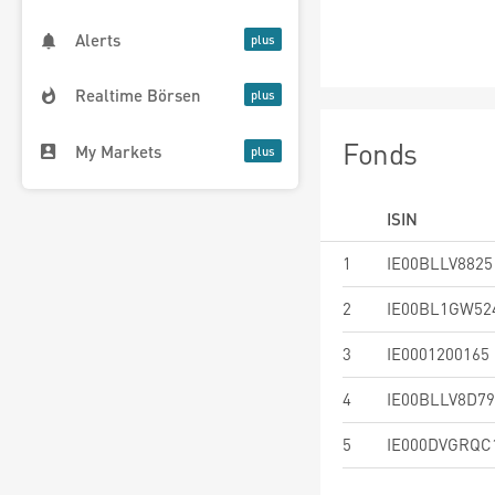
Alerts
Realtime Börsen
Fonds
My Markets
ISIN
1
IE00BLLV8825
2
IE00BL1GW52
3
IE0001200165
4
IE00BLLV8D79
5
IE000DVGRQC