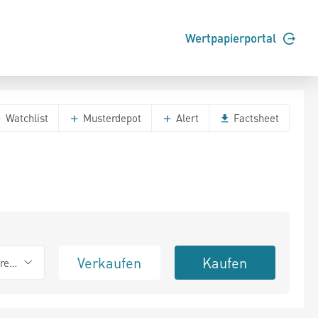
Wertpapierportal
Watchlist
Musterdepot
Alert
Factsheet
Verkaufen
Kaufen
erend