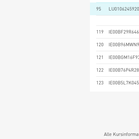
95
LU010624592
119
IE00BF29R646
120
IE00B96MWN
121
IE00BGM16F9
122
IE00B76P4R28
123
IE00B5L7K045
Alle Kursinforma