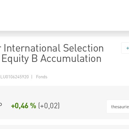
 International Selection
Equity B Accumulation
 LU0106245920 | Fonds
P
+0,46 %
(
+0,02
)
thesauri