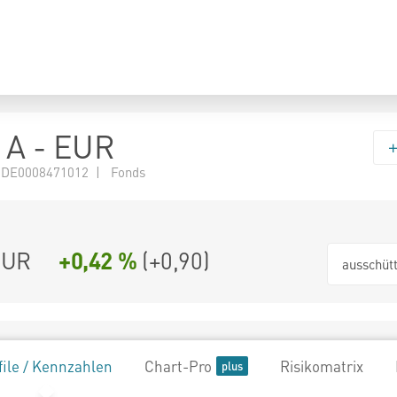
 A - EUR
 DE0008471012 | Fonds
EUR
+0,42 %
(
+0,90
)
ausschüt
file / Kennzahlen
Chart-Pro
Risikomatrix