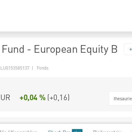
 Fund - European Equity B
 LU0153585137 | Fonds
EUR
+0,04 %
(
+0,16
)
thesauri