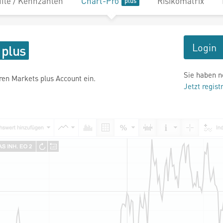
file / Kennzahlen
Chart-Pro
Risikomatrix
Login
Sie haben n
hren Markets plus Account ein.
Jetzt regist