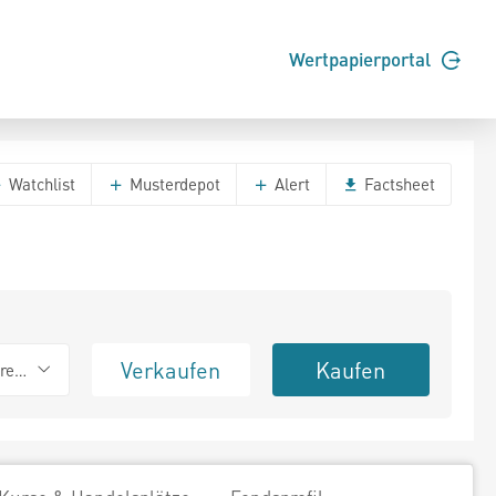
Wertpapierportal
Watchlist
Musterdepot
Alert
Factsheet
Verkaufen
Kaufen
erend