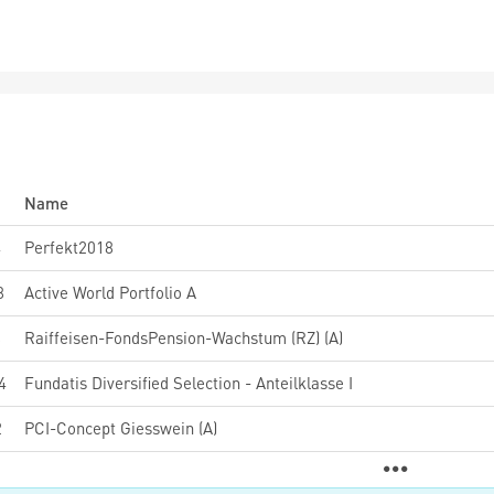
Name
4
Perfekt2018
8
Active World Portfolio A
8
Raiffeisen-FondsPension-Wachstum (RZ) (A)
4
Fundatis Diversified Selection - Anteilklasse I
2
PCI-Concept Giesswein (A)