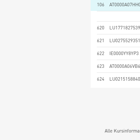
106
AT0000A07HH
620
LU177182753
621
LU027552935
622
IE0000YY8YP3
623
AT0000A06VB
624
LU021515884
Alle Kursinforma