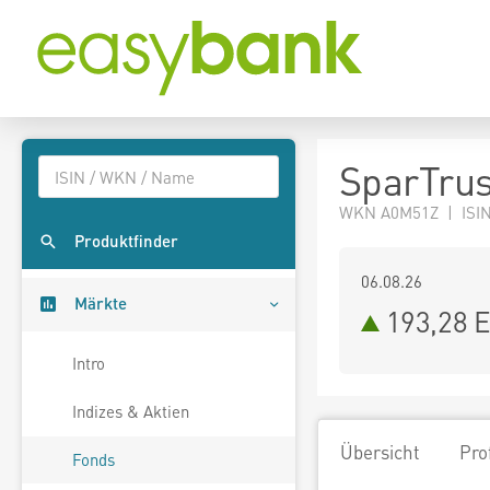
SparTrus
WKN A0M51Z | ISI
Produktfinder
06.08.26
Märkte
193,28 
Intro
Indizes & Aktien
Übersicht
Pro
Fonds