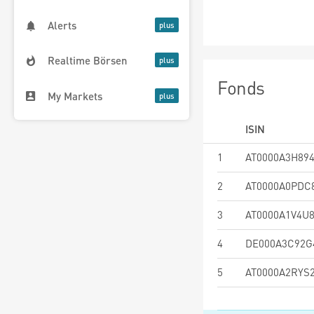
Alerts
Realtime Börsen
Fonds
My Markets
ISIN
1
AT0000A3H89
2
AT0000A0PDC
3
AT0000A1V4U
4
DE000A3C92G
5
AT0000A2RYS