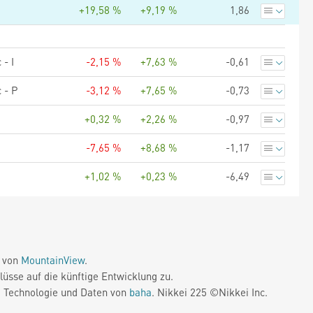
+19,58 %
+9,19 %
1,86
- I
-2,15 %
+7,63 %
-0,61
 - P
-3,12 %
+7,65 %
-0,73
+0,32 %
+2,26 %
-0,97
-7,65 %
+8,68 %
-1,17
+1,02 %
+0,23 %
-6,49
e von
MountainView
.
üsse auf die künftige Entwicklung zu.
. Technologie und Daten von
baha
. Nikkei 225 ©Nikkei Inc.