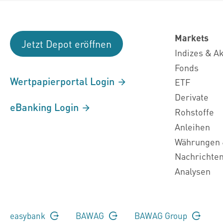
Markets
Jetzt Depot eröffnen
Indizes & A
Fonds
Wertpapierportal Login
ETF
Derivate
eBanking Login
Rohstoffe
Anleihen
Währungen 
Nachrichte
Analysen
easybank
BAWAG
BAWAG Group