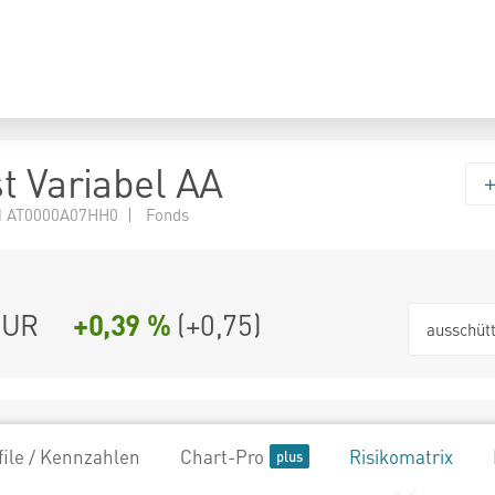
t Variabel AA
N AT0000A07HH0 | Fonds
EUR
+0,39 %
(
+0,75
)
ausschüt
file / Kennzahlen
Chart-Pro
Risikomatrix