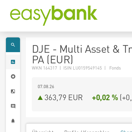
DJE - Multi Asset & T
PA (EUR)
WKN 164317 | ISIN LU0159549145 | Fonds
07.08.26
363,79 EUR
+0,02 %
(
+0