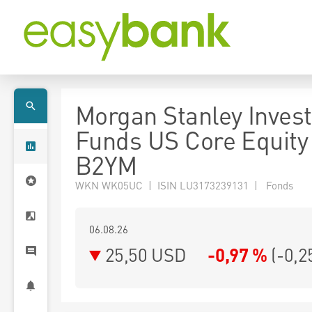
Morgan Stanley Inves
Funds US Core Equity
B2YM
WKN WK05UC | ISIN LU3173239131 | Fonds
06.08.26
25,50 USD
-0,97 %
(
-0,2