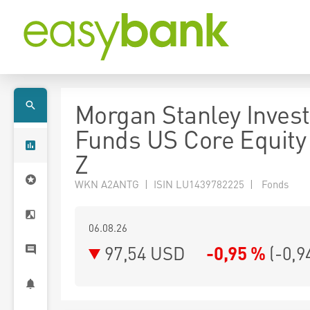
Morgan Stanley Inves
Funds US Core Equity
Z
WKN A2ANTG | ISIN LU1439782225 | Fonds
06.08.26
97,54 USD
-0,95 %
(
-0,9