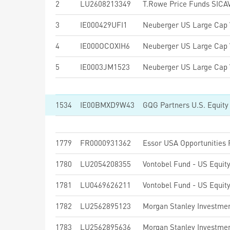
2
LU2608213349
3
IE000429UFI1
4
IE000OCOXIH6
5
IE0003JM1523
1534
IE00BMXD9W43
1779
FR0000931362
Essor USA Opportunities
1780
LU2054208355
Vontobel Fund - US Equit
1781
LU0469626211
Vontobel Fund - US Equit
1782
LU2562895123
1783
LU2562895636