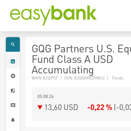
GQG Partners U.S. Eq
Fund Class A USD
Accumulating
WKN A2QP5F | ISIN IE00BMXD9W43 | Fonds
05.08.26
13,60 USD
-0,22 %
(
-0,0