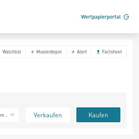
Wertpapierportal
Watchlist
Musterdepot
Alert
Factsheet
Verkaufen
Kaufen
erend