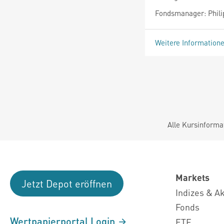
Fondsmanager: Philip
Weitere Information
Alle Kursinforma
Markets
Jetzt Depot eröffnen
Indizes & A
Fonds
Wertpapierportal Login
ETF