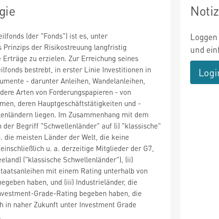
gie
Noti
ilfonds (der "Fonds") ist es, unter
Loggen 
 Prinzips der Risikostreuung langfristig
und ein
e Erträge zu erzielen. Zur Erreichung seines
ilfonds bestrebt, in erster Linie Investitionen in
Logi
trumente - darunter Anleihen, Wandelanleihen,
dere Arten von Forderungspapieren - von
men, deren Hauptgeschäftstätigkeiten und -
llenländern liegen. Im Zusammenhang mit dem
h der Begriff "Schwellenländer" auf (i) "klassische"
h. die meisten Länder der Welt, die keine
(einschließlich u. a. derzeitige Mitglieder der G7,
land) ("klassische Schwellenländer"), (ii)
 Staatsanleihen mit einem Rating unterhalb von
geben haben, und (iii) Industrieländer, die
Investment-Grade-Rating begeben haben, die
ch in naher Zukunft unter Investment Grade
.