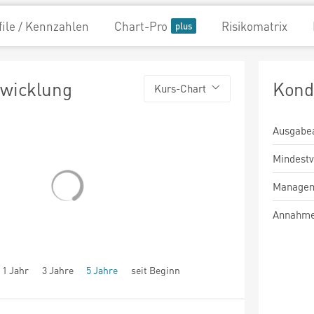
file / Kennzahlen
Chart-Pro
Risikomatrix
twicklung
Kond
Kurs-Chart
Ausgabe
Mindest
Managem
Annahme
1 Jahr
3 Jahre
5 Jahre
seit Beginn