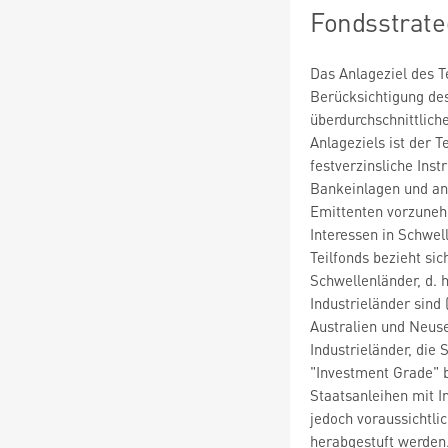
Fondsstrate
Das Anlageziel des Te
Berücksichtigung des
überdurchschnittlich
Anlageziels ist der Te
festverzinsliche Ins
Bankeinlagen und an
Emittenten vorzuneh
Interessen in Schwe
Teilfonds bezieht sic
Schwellenländer, d. 
Industrieländer sind 
Australien und Neusee
Industrieländer, die
"Investment Grade" be
Staatsanleihen mit 
jedoch voraussichtli
herabgestuft werden