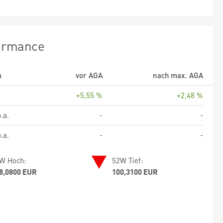
ormance
m
vor AGA
nach max. AGA
+5,55 %
+2,48 %
.a.
-
-
.a.
-
-
W Hoch:
52W Tief:
8,0800 EUR
100,3100 EUR