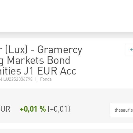
 (Lux) - Gramercy
g Markets Bond
ities J1 EUR Acc
N LU2252036798 | Fonds
EUR
+0,01 %
(
+0,01
)
thesauri