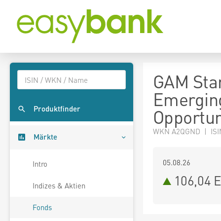
GAM Star
Emergin
Produktfinder
Opportun
WKN A2QGND | ISI
Märkte
05.08.26
Intro
106,04 
Indizes & Aktien
Fonds