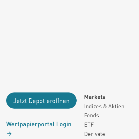
Fondsdaten und g
Performanceergebnisse der Vergange
Alle Kursinformationen sind nach den Bestimmung
Markets
Jetzt Depot eröffnen
Indizes & Aktien
Fonds
Wertpapierportal Login
ETF
Derivate