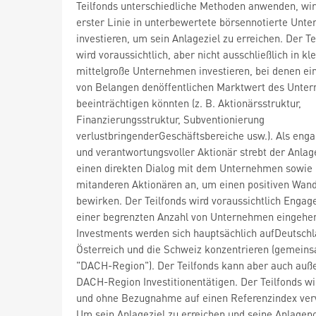
Teilfonds unterschiedliche Methoden anwenden, wir
erster Linie in unterbewertete börsennotierte Unt
investieren, um sein Anlageziel zu erreichen. Der Te
wird voraussichtlich, aber nicht ausschließlich in kle
mittelgroße Unternehmen investieren, bei denen ei
von Belangen denöffentlichen Marktwert des Unte
beeinträchtigen könnten (z. B. Aktionärsstruktur,
Finanzierungsstruktur, Subventionierung
verlustbringenderGeschäftsbereiche usw.). Als enga
und verantwortungsvoller Aktionär strebt der Anlag
einen direkten Dialog mit dem Unternehmen sowie
mitanderen Aktionären an, um einen positiven Wand
bewirken. Der Teilfonds wird voraussichtlich Engag
einer begrenzten Anzahl von Unternehmen eingehen
Investments werden sich hauptsächlich aufDeutschl
Österreich und die Schweiz konzentrieren (gemein
"DACH-Region"). Der Teilfonds kann aber auch auß
DACH-Region Investitionentätigen. Der Teilfonds wi
und ohne Bezugnahme auf einen Referenzindex ver
Um sein Anlageziel zu erreichen und seine Anlagepo