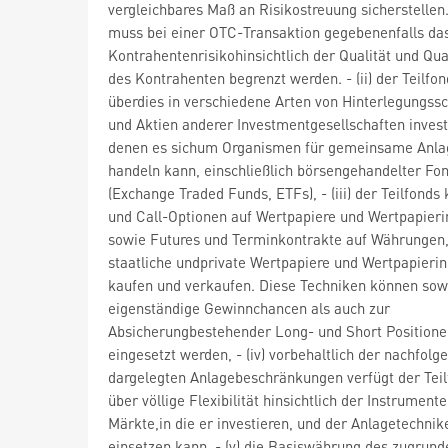
vergleichbares Maß an Risikostreuung sicherstellen
muss bei einer OTC-Transaktion gegebenenfalls da
Kontrahentenrisikohinsichtlich der Qualität und Qual
des Kontrahenten begrenzt werden. - (ii) der Teilfo
überdies in verschiedene Arten von Hinterlegungss
und Aktien anderer Investmentgesellschaften invest
denen es sichum Organismen für gemeinsame Anla
handeln kann, einschließlich börsengehandelter Fo
(Exchange Traded Funds, ETFs), - (iii) der Teilfonds
und Call-Optionen auf Wertpapiere und Wertpapieri
sowie Futures und Terminkontrakte auf Währungen
staatliche undprivate Wertpapiere und Wertpapierin
kaufen und verkaufen. Diese Techniken können sow
eigenständige Gewinnchancen als auch zur
Absicherungbestehender Long- und Short Positione
eingesetzt werden, - (iv) vorbehaltlich der nachfolg
dargelegten Anlagebeschränkungen verfügt der Tei
über völlige Flexibilität hinsichtlich der Instrument
Märkte,in die er investieren, und der Anlagetechnike
einsetzen kann, - (v) die Basiswährung des zugrund