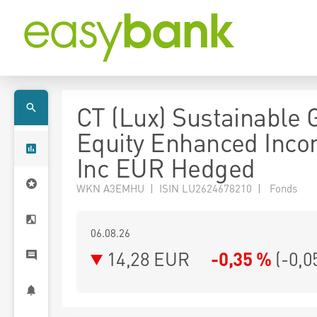
CT (Lux) Sustainable 
Equity Enhanced Inc
Inc EUR Hedged
WKN A3EMHU | ISIN LU2624678210 | Fonds
06.08.26
14,28 EUR
-0,35 %
(
-0,0