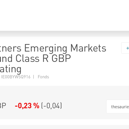
tners Emerging Markets
und Class R GBP
ating
 IE00BYW5Q916 | Fonds
BP
-0,23 %
(
-0,04
)
thesauri