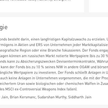
gie
onds besteht darin, einen langfristigen Kapitalzuwachs zu erzielen
rmögens in Aktien und ERS von Unternehmen jeder Marktkapitalisie
eografische Region oder eine Branche fokussieren. Der Fonds engagie
lagen können am russischen Markt notierte Wertpapiere (bis zu 30 
Fonds kann zu Absicherungszwecken Devisenterminkontrakte, Währun
ch kann der Fonds bis zu 10 % seines NIW in andere OGAW und börse
ngliche Wertpapiere zu investieren. Der Fonds schließt Anlagen in
 auch keine Anlagen in Unternehmen vorgenommen, die mit der Prod
reichertem Uran sowie biologischen oder chemischen Waffen in Zus
des MSCI ex-Controversial Weapons Index fallen).
 Jain, Brian Kersmanc, Sudarshan Murthy, Siddharth Jain