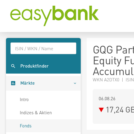
GQG Par
Equity F
Produktfinder
Accumul
WKN A2DTX0 | ISIN
Märkte
06.08.26
Intro
17,24 G
Indizes & Aktien
Fonds