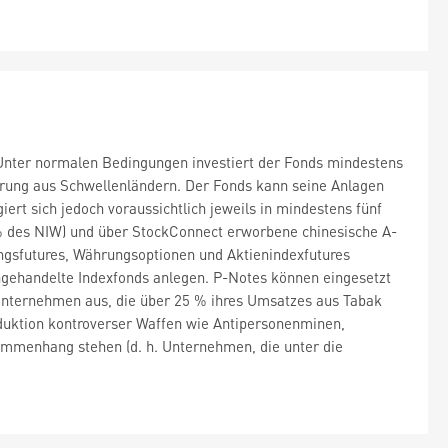
. Unter normalen Bedingungen investiert der Fonds mindestens
rung aus Schwellenländern. Der Fonds kann seine Anlagen
rt sich jedoch voraussichtlich jeweils in mindestens fünf
% des NIW) und über StockConnect erworbene chinesische A-
gsfutures, Währungsoptionen und Aktienindexfutures
ngehandelte Indexfonds anlegen. P-Notes können eingesetzt
 Unternehmen aus, die über 25 % ihres Umsatzes aus Tabak
uktion kontroverser Waffen wie Antipersonenminen,
ammenhang stehen (d. h. Unternehmen, die unter die