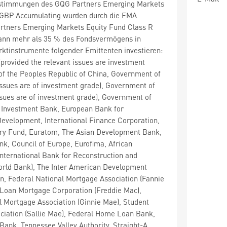
stimmungen des GQG Partners Emerging Markets
 GBP Accumulating wurden durch die FMA
artners Emerging Markets Equity Fund Class R
ann mehr als 35 % des Fondsvermögens in
ktinstrumente folgender Emittenten investieren:
rovided the relevant issues are investment
f the Peoples Republic of China, Government of
 issues are of investment grade), Government of
issues are of investment grade), Government of
 Investment Bank, European Bank for
evelopment, International Finance Corporation,
ary Fund, Euratom, The Asian Development Bank,
k, Council of Europe, Eurofima, African
nternational Bank for Reconstruction and
rld Bank), The Inter American Development
, Federal National Mortgage Association (Fannie
Loan Mortgage Corporation (Freddie Mac),
 Mortgage Association (Ginnie Mae), Student
ciation (Sallie Mae), Federal Home Loan Bank,
Bank, Tennessee Valley Authority, Straight-A