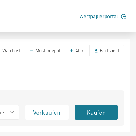
Wertpapierportal
Watchlist
Musterdepot
Alert
Factsheet
Verkaufen
Kaufen
erend