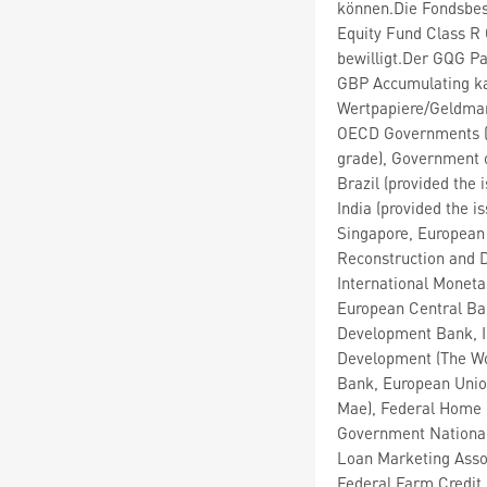
können.Die Fondsbe
Equity Fund Class R
bewilligt.Der GQG P
GBP Accumulating k
Wertpapiere/Geldmar
OECD Governments (p
grade), Government o
Brazil (provided the
India (provided the 
Singapore, European
Reconstruction and D
International Monet
European Central Ban
Development Bank, I
Development (The Wo
Bank, European Union
Mae), Federal Home 
Government National
Loan Marketing Asso
Federal Farm Credit 