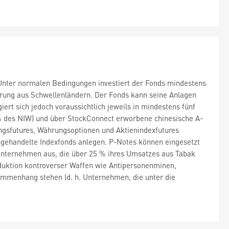
. Unter normalen Bedingungen investiert der Fonds mindestens
rung aus Schwellenländern. Der Fonds kann seine Anlagen
rt sich jedoch voraussichtlich jeweils in mindestens fünf
% des NIW) und über StockConnect erworbene chinesische A-
gsfutures, Währungsoptionen und Aktienindexfutures
ngehandelte Indexfonds anlegen. P-Notes können eingesetzt
 Unternehmen aus, die über 25 % ihres Umsatzes aus Tabak
uktion kontroverser Waffen wie Antipersonenminen,
ammenhang stehen (d. h. Unternehmen, die unter die