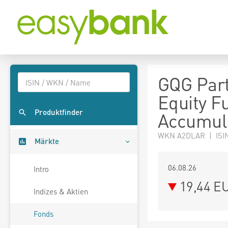
GQG Par
Equity F
Produktfinder
Accumul
WKN A2DLAR | ISI
Märkte
06.08.26
Intro
19,44 E
Indizes & Aktien
Fonds