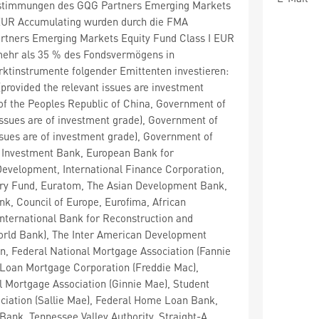
stimmungen des GQG Partners Emerging Markets
 EUR Accumulating wurden durch die FMA
artners Emerging Markets Equity Fund Class I EUR
ehr als 35 % des Fondsvermögens in
ktinstrumente folgender Emittenten investieren:
rovided the relevant issues are investment
f the Peoples Republic of China, Government of
 issues are of investment grade), Government of
issues are of investment grade), Government of
 Investment Bank, European Bank for
evelopment, International Finance Corporation,
ary Fund, Euratom, The Asian Development Bank,
k, Council of Europe, Eurofima, African
nternational Bank for Reconstruction and
rld Bank), The Inter American Development
, Federal National Mortgage Association (Fannie
Loan Mortgage Corporation (Freddie Mac),
 Mortgage Association (Ginnie Mae), Student
ciation (Sallie Mae), Federal Home Loan Bank,
Bank, Tennessee Valley Authority, Straight-A