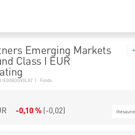
tners Emerging Markets
und Class I EUR
ating
N IE00BDGV0L82 | Fonds
UR
-0,10 %
(
-0,02
)
thesauri