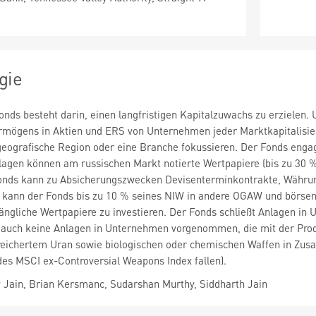
gie
onds besteht darin, einen langfristigen Kapitalzuwachs zu erzielen
rmögens in Aktien und ERS von Unternehmen jeder Marktkapitalisie
eografische Region oder eine Branche fokussieren. Der Fonds engagie
lagen können am russischen Markt notierte Wertpapiere (bis zu 30 
Fonds kann zu Absicherungszwecken Devisenterminkontrakte, Währun
ch kann der Fonds bis zu 10 % seines NIW in andere OGAW und börse
ngliche Wertpapiere zu investieren. Der Fonds schließt Anlagen in
 auch keine Anlagen in Unternehmen vorgenommen, die mit der Prod
reichertem Uran sowie biologischen oder chemischen Waffen in Zus
des MSCI ex-Controversial Weapons Index fallen).
 Jain, Brian Kersmanc, Sudarshan Murthy, Siddharth Jain