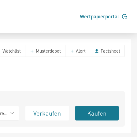
Wertpapierportal
Watchlist
Musterdepot
Alert
Factsheet
Verkaufen
Kaufen
erend