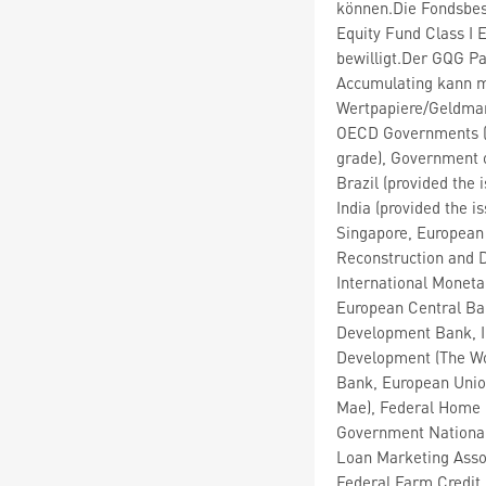
können.Die Fondsbe
Equity Fund Class I
bewilligt.Der GQG P
Accumulating kann m
Wertpapiere/Geldmar
OECD Governments (p
grade), Government o
Brazil (provided the
India (provided the 
Singapore, European
Reconstruction and D
International Monet
European Central Ban
Development Bank, I
Development (The Wo
Bank, European Union
Mae), Federal Home 
Government National
Loan Marketing Asso
Federal Farm Credit 