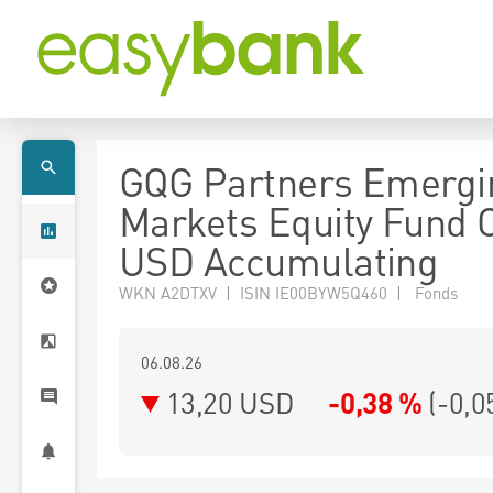
GQG Partners Emergi
Markets Equity Fund 
USD Accumulating
WKN A2DTXV | ISIN IE00BYW5Q460 | Fonds
06.08.26
13,20 USD
-0,38 %
(
-0,0