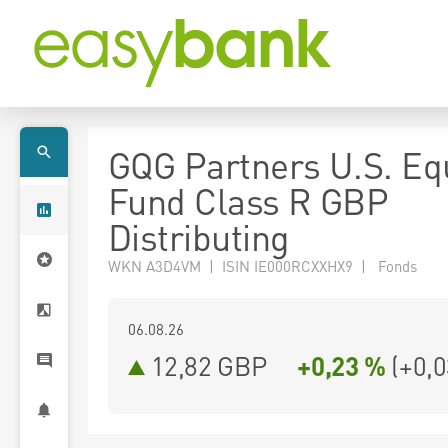
GQG Partners U.S. Eq
Fund Class R GBP
Distributing
WKN A3D4VM | ISIN IE000RCXXHX9 | Fonds
06.08.26
12,82 GBP
+0,23 %
(
+0,0