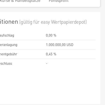
Kurse & Handelsplätze
Fondsprofil
itionen
(gültig für easy Wertpapierdepot)
aufschlag
0,00 %
veranlagung
1.000.000,00 USD
entgebühr
0,45 %
schluss
-