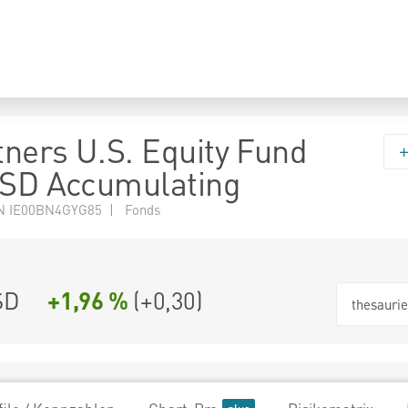
ners U.S. Equity Fund
USD Accumulating
N IE00BN4GYG85 | Fonds
SD
+1,96 %
(
+0,30
)
thesauri