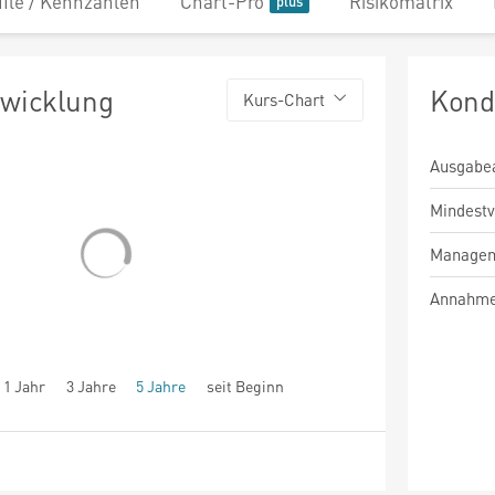
file / Kennzahlen
Chart-Pro
Risikomatrix
twicklung
Kond
Kurs-Chart
Ausgabe
Mindest
Managem
Annahme
1 Jahr
3 Jahre
5 Jahre
seit Beginn