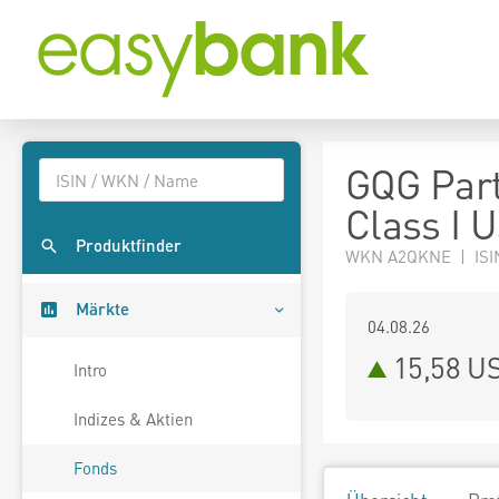
GQG Part
Class I 
Produktfinder
WKN A2QKNE | ISI
Märkte
04.08.26
15,58 U
Intro
Indizes & Aktien
Fonds