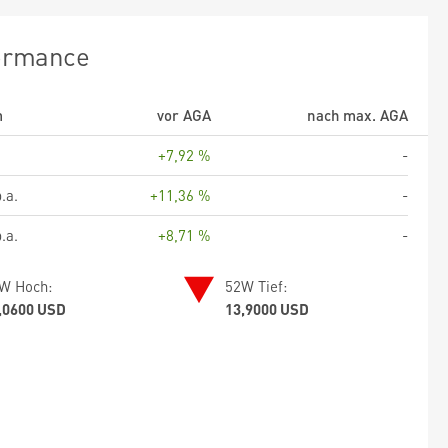
ormance
m
vor AGA
nach max. AGA
+7,92 %
-
.a.
+11,36 %
-
.a.
+8,71 %
-
W Hoch:
52W Tief:
,0600 USD
13,9000 USD