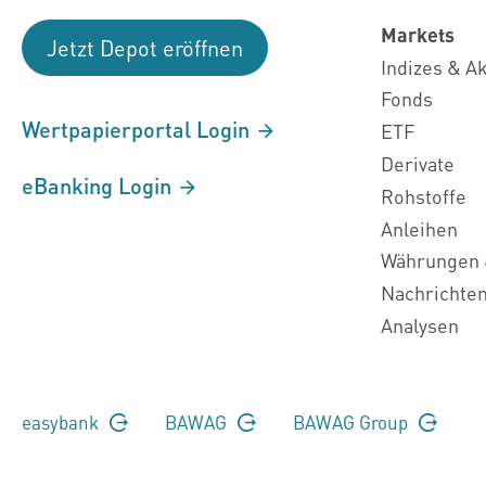
Markets
Jetzt Depot eröffnen
Indizes & A
Fonds
Wertpapierportal Login
ETF
Derivate
eBanking Login
Rohstoffe
Anleihen
Währungen 
Nachrichte
Analysen
easybank
BAWAG
BAWAG Group