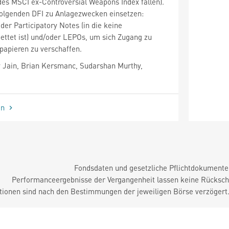
des MSCI ex-Controversial Weapons Index fallen).
folgenden DFI zu Anlagezwecken einsetzen:
der Participatory Notes (in die keine
ettet ist) und/oder LEPOs, um sich Zugang zu
papieren zu verschaffen.
 Jain, Brian Kersmanc, Sudarshan Murthy,
en
Fondsdaten und gesetzliche Pflichtdokument
Performanceergebnisse der Vergangenheit lassen keine Rückschl
tionen sind nach den Bestimmungen der jeweiligen Börse verzögert