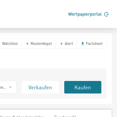
Wertpapierportal
Watchlist
Musterdepot
Alert
Factsheet
Verkaufen
Kaufen
erend