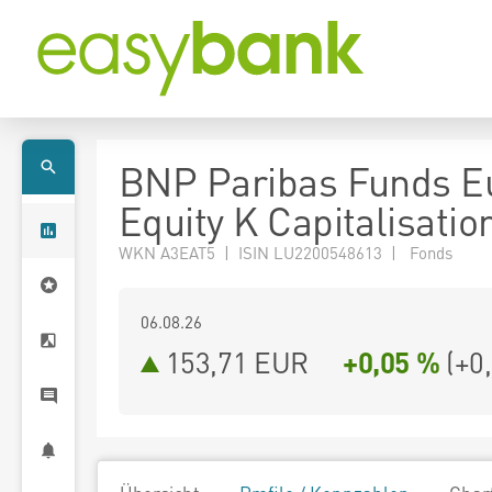
BNP Paribas Funds E
Equity K Capitalisatio
WKN A3EAT5 | ISIN LU2200548613 | Fonds
06.08.26
153,71 EUR
+0,05 %
(
+0