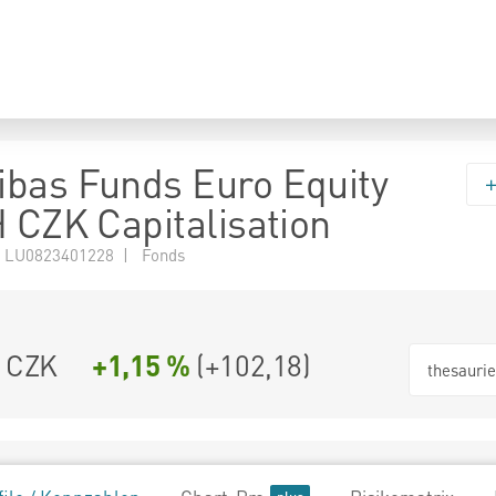
bas Funds Euro Equity
H CZK Capitalisation
 LU0823401228 | Fonds
4 CZK
+1,15 %
(
+102,18
)
thesauri