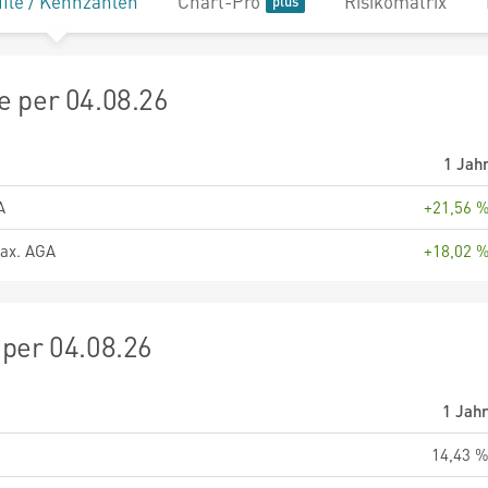
file / Kennzahlen
Chart-Pro
Risikomatrix
 per 04.08.26
1 Jah
A
+21,56 
ax. AGA
+18,02 
per 04.08.26
1 Jah
14,43 