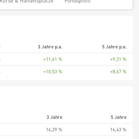
Kurse & Handelsplätze
Fondsprofil
r
3 Jahre p.a.
5 Jahre p.a.
%
+11,61 %
+9,31 %
%
+10,53 %
+8,67 %
r
3 Jahre
5 Jahre
%
14,29 %
16,43 %