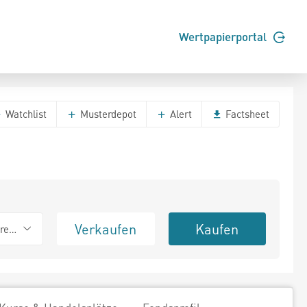
Wertpapierportal
Watchlist
Musterdepot
Alert
Factsheet
Verkaufen
Kaufen
erend