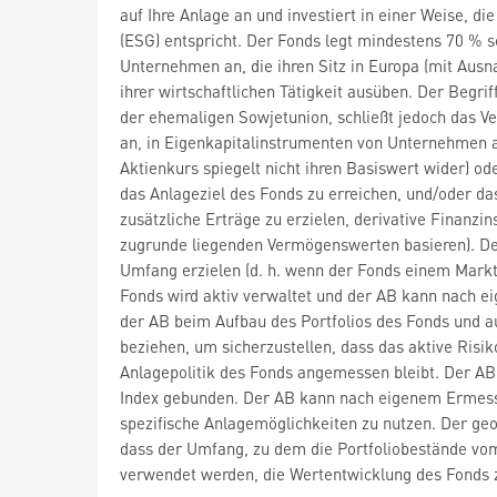
auf Ihre Anlage an und investiert in einer Weise, 
(ESG) entspricht. Der Fonds legt mindestens 70 % s
Unternehmen an, die ihren Sitz in Europa (mit Ausn
ihrer wirtschaftlichen Tätigkeit ausüben. Der Begri
der ehemaligen Sowjetunion, schließt jedoch das V
an, in Eigenkapitalinstrumenten von Unternehmen an
Aktienkurs spiegelt nicht ihren Basiswert wider) 
das Anlageziel des Fonds zu erreichen, und/oder das
zusätzliche Erträge zu erzielen, derivative Finanzi
zugrunde liegenden Vermögenswerten basieren). De
Umfang erzielen (d. h. wenn der Fonds einem Marktr
Fonds wird aktiv verwaltet und der AB kann nach e
der AB beim Aufbau des Portfolios des Fonds und
beziehen, um sicherzustellen, dass das aktive Risi
Anlagepolitik des Fonds angemessen bleibt. Der AB 
Index gebunden. Der AB kann nach eigenem Ermessen
spezifische Anlagemöglichkeiten zu nutzen. Der geo
dass der Umfang, zu dem die Portfoliobestände vom
verwendet werden, die Wertentwicklung des Fonds z