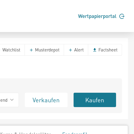
Wertpapierportal
Watchlist
Musterdepot
Alert
Factsheet
Verkaufen
Kaufen
tend