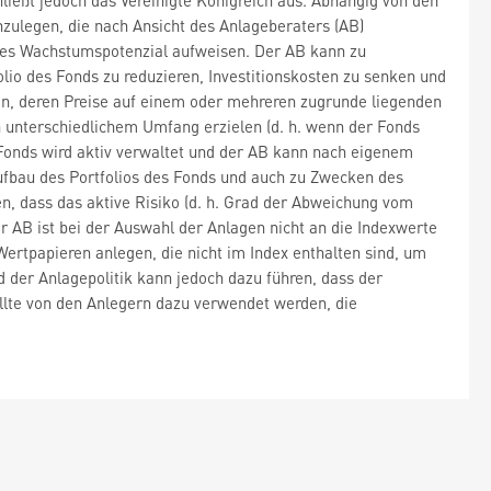
ießt jedoch das Vereinigte Königreich aus. Abhängig von den
zulegen, die nach Ansicht des Anlageberaters (AB)
 gutes Wachstumspotenzial aufweisen. Der AB kann zu
lio des Fonds zu reduzieren, Investitionskosten zu senken und
agen, deren Preise auf einem oder mehreren zugrunde liegenden
unterschiedlichem Umfang erzielen (d. h. wenn der Fonds
 Fonds wird aktiv verwaltet und der AB kann nach eigenem
ufbau des Portfolios des Fonds und auch zu Zwecken des
, dass das aktive Risiko (d. h. Grad der Abweichung vom
r AB ist bei der Auswahl der Anlagen nicht an die Indexwerte
rtpapieren anlegen, die nicht im Index enthalten sind, um
 der Anlagepolitik kann jedoch dazu führen, dass der
llte von den Anlegern dazu verwendet werden, die