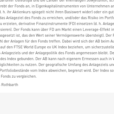
darunter Osteuropa und die Länder der ehemaligen Sowjetunion, schl
rebt der Fonds an, in Eigenkapitalinstrumenten von Unternehmen an
d. h. ihr Aktienkurs spiegelt nicht ihren Basiswert wider) oder ein
s Anlageziel des Fonds zu erreichen, und/oder das Risiko im Portfo
zu erzielen, derivative Finanzinstrumente (FD) einsetzen (d. h. Anl
ieren). Der Fonds kann über FD am Markt einen Leverage-Effekt in 
sgesetzt ist, das den Wert seiner Vermögenswerte übersteigt). Der
 der Anlagen für den Fonds treffen. Dabei wird sich der AB beim A
uf den FTSE World Europe ex UK Index beziehen, um sicherzustellen
s Anlageziels und der Anlagepolitik des Fonds angemessen bleibt. De
 des Index gebunden. Der AB kann nach eigenem Ermessen auch in We
glichkeiten zu nutzen. Der geografische Umfang des Anlageziels und
ortfoliobestände vom Index abweichen, begrenzt wird. Der Index so
Fonds zu vergleichen.
 Rothbarth