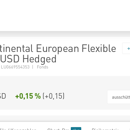
inental European Flexible
 USD Hedged
 LU0669554353 | Fonds
SD
+0,15 %
(
+0,15
)
ausschüt