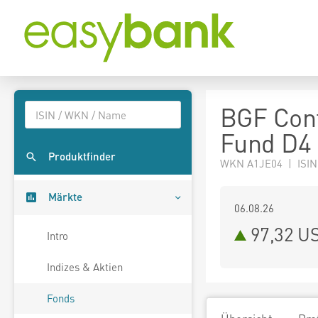
BGF Cont
Fund D4
Produktfinder
WKN A1JE04 | ISIN
Märkte
06.08.26
97,32 U
Intro
Indizes & Aktien
Fonds