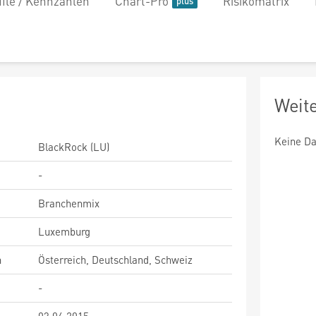
file / Kennzahlen
Chart-Pro
Risikomatrix
Weit
Keine Da
BlackRock (LU)
-
Branchenmix
Luxemburg
n
Österreich, Deutschland, Schweiz
-