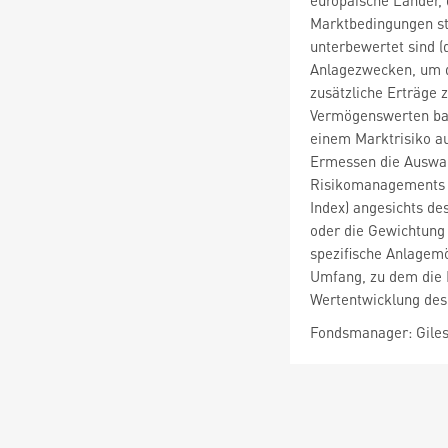
europäische Länder, 
Marktbedingungen st
unterbewertet sind (
Anlagezwecken, um da
zusätzliche Erträge 
Vermögenswerten bas
einem Marktrisiko au
Ermessen die Auswahl
Risikomanagements a
Index) angesichts de
oder die Gewichtung
spezifische Anlagemö
Umfang, zu dem die P
Wertentwicklung des 
Fondsmanager: Giles