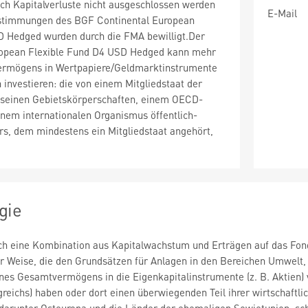
ch Kapitalverluste nicht ausgeschlossen werden
E-Mail
stimmungen des BGF Continental European
D Hedged wurden durch die FMA bewilligt.Der
ropean Flexible Fund D4 USD Hedged kann mehr
ermögens in Wertpapiere/Geldmarktinstrumente
 investieren: die von einem Mitgliedstaat der
 seinen Gebietskörperschaften, einem OECD-
inem internationalen Organismus öffentlich-
rs, dem mindestens ein Mitgliedstaat angehört,
gie
rch eine Kombination aus Kapitalwachstum und Erträgen auf das Fon
ner Weise, die den Grundsätzen für Anlagen in den Bereichen Umwelt,
es Gesamtvermögens in die Eigenkapitalinstrumente (z. B. Aktien) 
greichs) haben oder dort einen überwiegenden Teil ihrer wirtschaftli