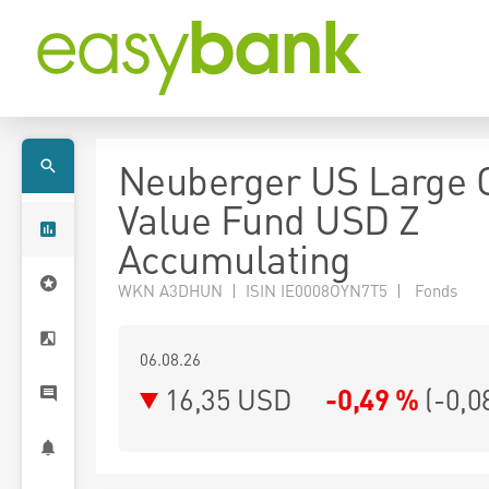
Neuberger US Large 
Value Fund USD Z
Accumulating
WKN A3DHUN | ISIN IE0008OYN7T5 | Fonds
06.08.26
16,35 USD
-0,49 %
(
-0,0