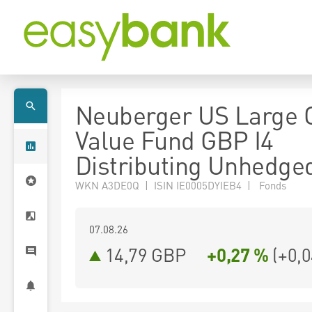
Neuberger US Large 
Value Fund GBP I4
Distributing Unhedge
WKN A3DE0Q | ISIN IE0005DYIEB4 | Fonds
07.08.26
14,79 GBP
+0,27 %
(
+0,0