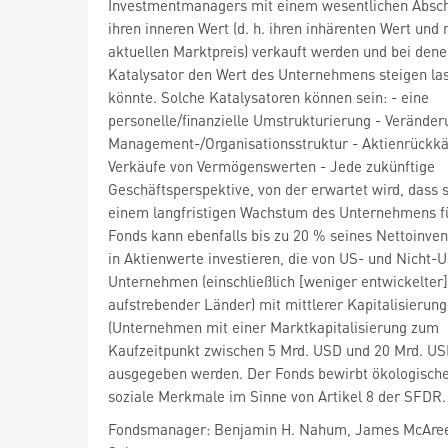
Investmentmanagers mit einem wesentlichen Absch
ihren inneren Wert (d. h. ihren inhärenten Wert und n
aktuellen Marktpreis) verkauft werden und bei dene
Katalysator den Wert des Unternehmens steigen la
könnte. Solche Katalysatoren können sein: - eine
personelle/finanzielle Umstrukturierung - Verände
Management-/Organisationsstruktur - Aktienrückk
Verkäufe von Vermögenswerten - Jede zukünftige
Geschäftsperspektive, von der erwartet wird, dass s
einem langfristigen Wachstum des Unternehmens fü
Fonds kann ebenfalls bis zu 20 % seines Nettoinve
in Aktienwerte investieren, die von US- und Nicht-
Unternehmen (einschließlich [weniger entwickelter]
aufstrebender Länder) mit mittlerer Kapitalisierung
(Unternehmen mit einer Marktkapitalisierung zum
Kaufzeitpunkt zwischen 5 Mrd. USD und 20 Mrd. US
ausgegeben werden. Der Fonds bewirbt ökologisch
soziale Merkmale im Sinne von Artikel 8 der SFDR.
Fondsmanager: Benjamin H. Nahum, James McAree