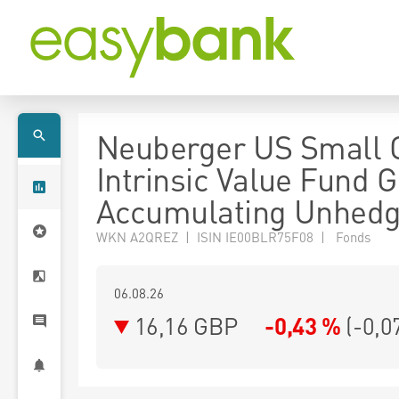
Neuberger US Small 
Intrinsic Value Fund G
Accumulating Unhed
WKN A2QREZ | ISIN IE00BLR75F08 | Fonds
06.08.26
16,16 GBP
-0,43 %
(
-0,0