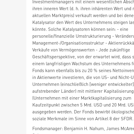
Investmentmanagers mit einem wesentlichen Absch
ihren inneren Wert (d. h. ihren inhärenten Wert und n
aktuellen Marktpreis) verkauft werden und bei dene
Katalysator den Wert des Unternehmens steigen la
könnte. Solche Katalysatoren können sein: - eine
personelle/finanzielle Umstrukturierung - Verände
Management-/Organisationsstruktur - Aktienrückk
Verkäufe von Vermögenswerten - Jede zukünftige
Geschäftsperspektive, von der erwartet wird, dass s
einem langfristigen Wachstum des Unternehmens fü
Fonds kann ebenfalls bis zu 20 % seines Nettoinve
in Aktienwerte investieren, die von US- und Nicht-
Unternehmen (einschließlich [weniger entwickelter]
aufstrebender Länder) mit mittlerer Kapitalisierung
(Unternehmen mit einer Marktkapitalisierung zum
Kaufzeitpunkt zwischen 5 Mrd. USD und 20 Mrd. US
ausgegeben werden. Der Fonds bewirbt ökologisch
soziale Merkmale im Sinne von Artikel 8 der SFDR.
Fondsmanager: Benjamin H. Nahum, James McAree