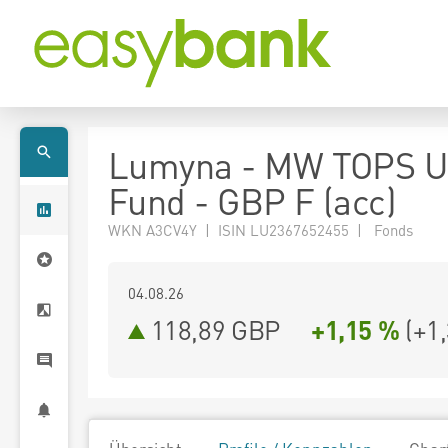
Lumyna - MW TOPS U
Fund - GBP F (acc)
WKN A3CV4Y | ISIN LU2367652455 | Fonds
04.08.26
118,89 GBP
+1,15 %
(
+1