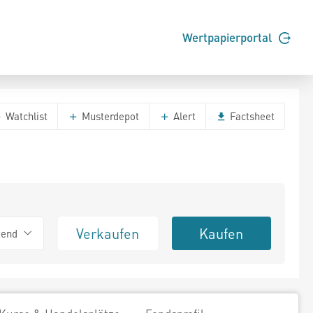
Wertpapierportal
Watchlist
Musterdepot
Alert
Factsheet
Verkaufen
Kaufen
tend