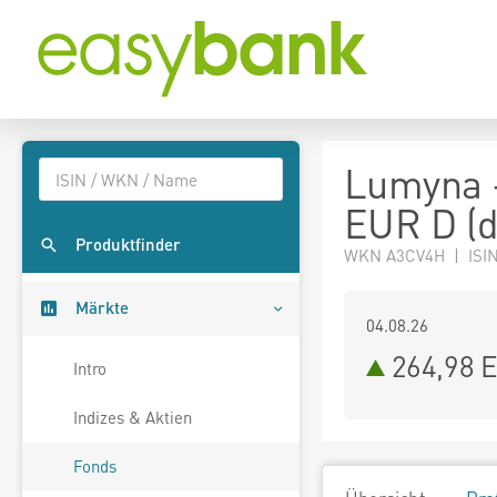
Lumyna 
EUR D (d
Produktfinder
WKN A3CV4H | ISIN
Märkte
04.08.26
264,98 
Intro
Indizes & Aktien
Fonds