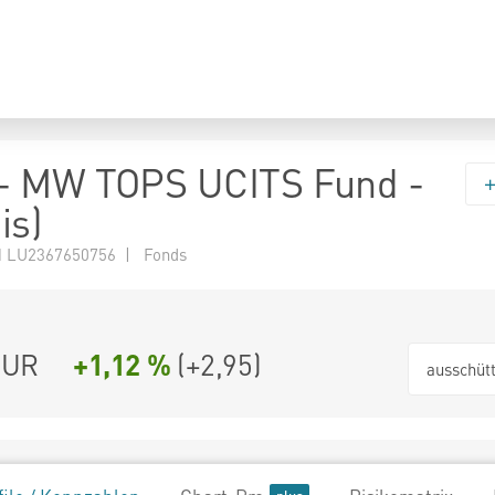
- MW TOPS UCITS Fund -
is)
 LU2367650756 | Fonds
EUR
+1,12 %
(
+2,95
)
ausschüt