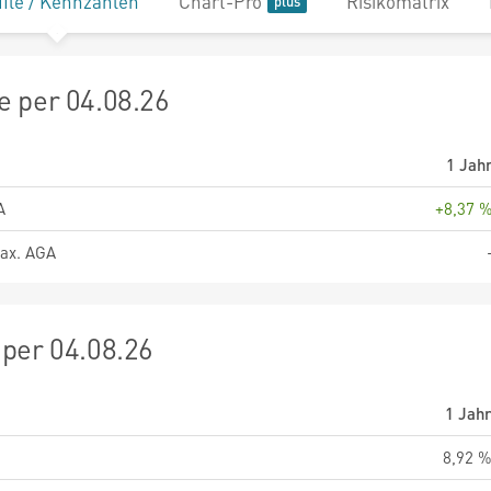
file / Kennzahlen
Chart-Pro
Risikomatrix
 per 04.08.26
1 Jah
A
+8,37 
ax. AGA
per 04.08.26
1 Jah
8,92 