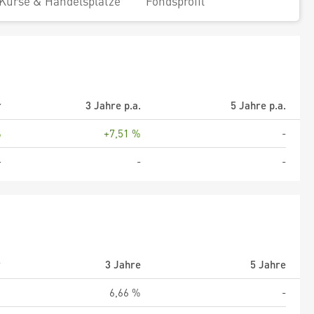
Kurse & Handelsplätze
Fondsprofil
r
3 Jahre p.a.
5 Jahre p.a.
%
+7,51 %
-
-
-
-
r
3 Jahre
5 Jahre
%
6,66 %
-