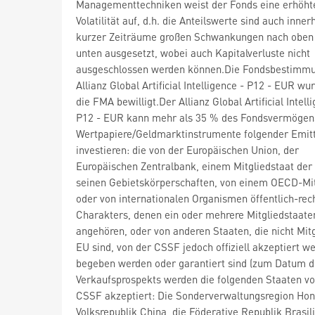
Managementtechniken weist der Fonds eine erhöht
Volatilität auf, d.h. die Anteilswerte sind auch inner
kurzer Zeiträume großen Schwankungen nach oben
unten ausgesetzt, wobei auch Kapitalverluste nicht
ausgeschlossen werden können.Die Fondsbestimm
Allianz Global Artificial Intelligence - P12 - EUR wu
die FMA bewilligt.Der Allianz Global Artificial Intell
P12 - EUR kann mehr als 35 % des Fondsvermögen
Wertpapiere/Geldmarktinstrumente folgender Emit
investieren: die von der Europäischen Union, der
Europäischen Zentralbank, einem Mitgliedstaat der
seinen Gebietskörperschaften, von einem OECD-Mit
oder von internationalen Organismen öffentlich-rec
Charakters, denen ein oder mehrere Mitgliedstaate
angehören, oder von anderen Staaten, die nicht Mitg
EU sind, von der CSSF jedoch offiziell akzeptiert w
begeben werden oder garantiert sind (zum Datum d
Verkaufsprospekts werden die folgenden Staaten vo
CSSF akzeptiert: Die Sonderverwaltungsregion Hon
Volksrepublik China, die Föderative Republik Brasili