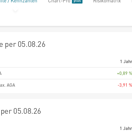
file / Kennzahlen
Chart-Pro
Risikomatrix
 per 05.08.26
1 Jah
A
+0,89 
ax. AGA
-3,91 
per 05.08.26
1 Jah