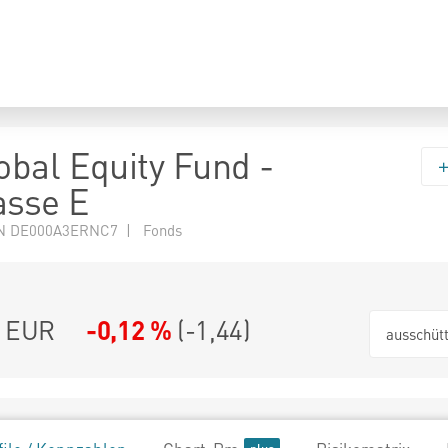
bal Equity Fund -
asse E
N DE000A3ERNC7 | Fonds
9 EUR
-0,12 %
(
-1,44
)
ausschüt