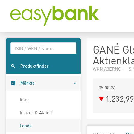
GANÉ Glo
Aktienkl
Produktfinder
WKN A3ERNC | ISI
Märkte
05.08.26
1.232,9
Intro
Indizes & Aktien
Fonds