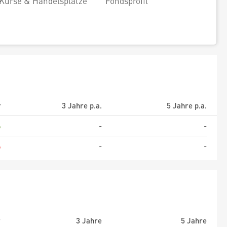
Kurse & Handelsplätze
Fondsprofil
r
3 Jahre p.a.
5 Jahre p.a.
%
-
-
%
-
-
r
3 Jahre
5 Jahre