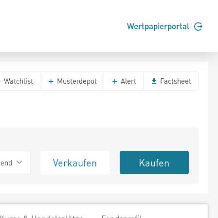
Wertpapierportal
Watchlist
Musterdepot
Alert
Factsheet
Verkaufen
Kaufen
tend