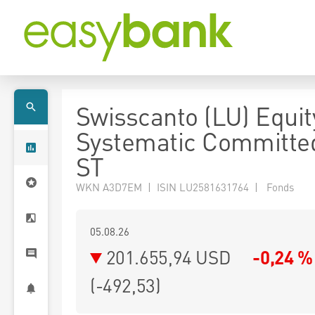
Swisscanto (LU) Equi
Systematic Committe
ST
WKN A3D7EM | ISIN LU2581631764 | Fonds
05.08.26
201.655,94 USD
-0,24 %
(
-492,53
)