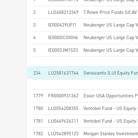
2
LU2608213349
3
IE000429UFI1
4
IE000OCOXIH6
5
IE0003JM1523
234
LU2581631764
1779
FR0000931362
Essor USA Opportunities 
1780
LU2054208355
Vontobel Fund - US Equity
1781
LU0469626211
Vontobel Fund - US Equity
1782
LU2562895123